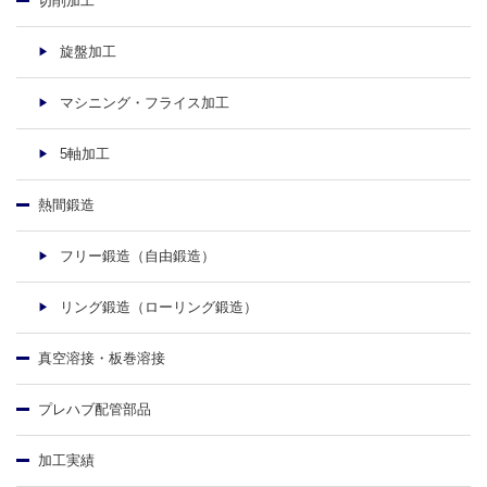
切削加工
旋盤加工
マシニング・フライス加工
5軸加工
熱間鍛造
フリー鍛造（自由鍛造）
リング鍛造（ローリング鍛造）
真空溶接・板巻溶接
プレハブ配管部品
加工実績