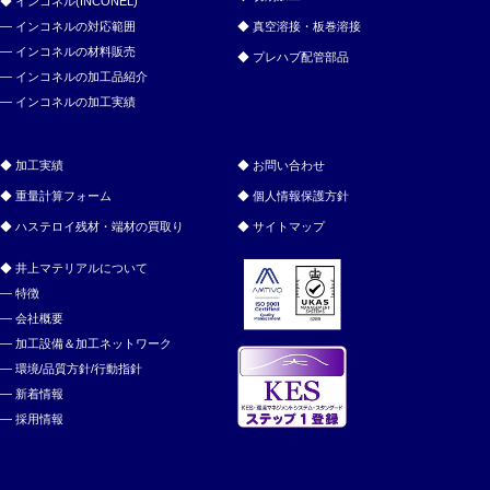
インコネル(INCONEL)
インコネルの対応範囲
真空溶接・板巻溶接
インコネルの材料販売
プレハブ配管部品
インコネルの加工品紹介
インコネルの加工実績
加工実績
お問い合わせ
重量計算フォーム
個人情報保護方針
ハステロイ残材・端材の買取り
サイトマップ
井上マテリアルについて
特徴
会社概要
加工設備＆加工ネットワーク
環境/品質方針/行動指針
新着情報
採用情報