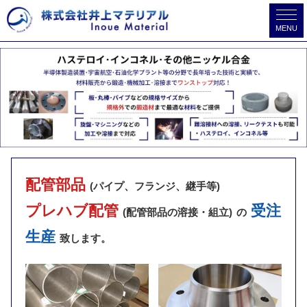
MENU
配管部品
(パイプ、フランジ、継手等)
プレハブ配管
受注
(配管部品の溶接・組立)
の
生産
致します。