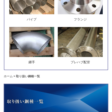
パイプ
フランジ
継手
プレハブ配管
ホーム
>
取り扱い鋼種一覧