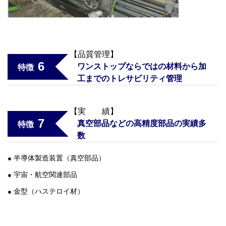
【品質管理】
6
ワンストップならではの材料から加
特徴
工までのトレサビリティ管理
【実 績】
7
真空部品などの高精度部品の実績多
特徴
数
半導体製造装置（真空部品）
宇宙・航空関連部品
金型（ハステロイ材）