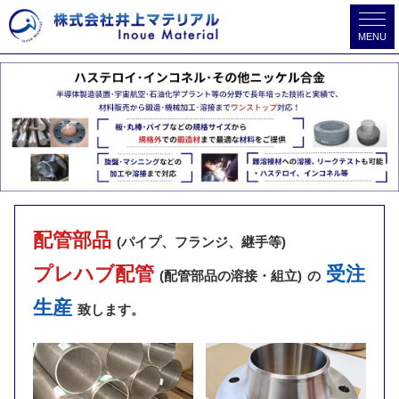
MENU
配管部品
(パイプ、フランジ、継手等)
プレハブ配管
受注
(配管部品の溶接・組立)
の
生産
致します。