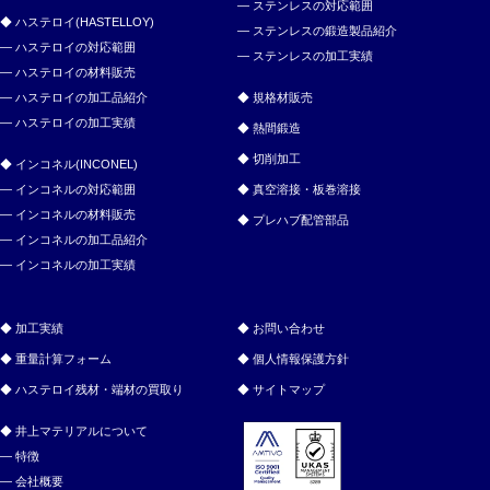
ステンレスの対応範囲
ハステロイ(HASTELLOY)
ステンレスの鍛造製品紹介
ハステロイの対応範囲
ステンレスの加工実績
ハステロイの材料販売
ハステロイの加工品紹介
規格材販売
ハステロイの加工実績
熱間鍛造
切削加工
インコネル(INCONEL)
インコネルの対応範囲
真空溶接・板巻溶接
インコネルの材料販売
プレハブ配管部品
インコネルの加工品紹介
インコネルの加工実績
加工実績
お問い合わせ
重量計算フォーム
個人情報保護方針
ハステロイ残材・端材の買取り
サイトマップ
井上マテリアルについて
特徴
会社概要