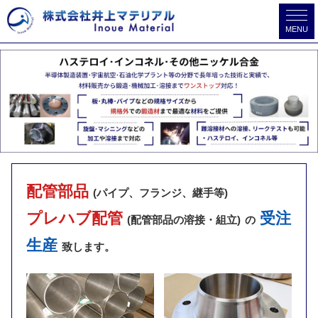
MENU
配管部品
(パイプ、フランジ、継手等)
プレハブ配管
受注
(配管部品の溶接・組立)
の
生産
致します。