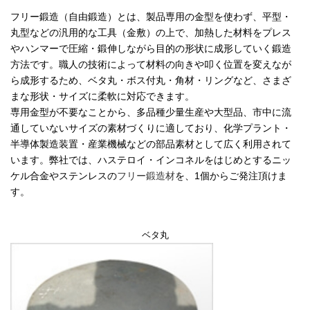
フリー鍛造（自由鍛造）とは、製品専用の金型を使わず、平型・
丸型などの汎用的な工具（金敷）の上で、加熱した材料をプレス
やハンマーで圧縮・鍛伸しながら目的の形状に成形していく鍛造
方法です。職人の技術によって材料の向きや叩く位置を変えなが
ら成形するため、ベタ丸・ボス付丸・角材・リングなど、さまざ
まな形状・サイズに柔軟に対応できます。
専用金型が不要なことから、多品種少量生産や大型品、市中に流
通していないサイズの素材づくりに適しており、化学プラント・
半導体製造装置・産業機械などの部品素材として広く利用されて
います。弊社では、ハステロイ・インコネルをはじめとするニッ
ケル合金やステンレスの
フリー鍛造材
を、1個からご発注頂けま
す。
ベタ丸