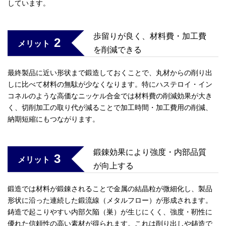
しています。
歩留りが良く、材料費・加工費
2
メリット
を削減できる
最終製品に近い形状まで鍛造しておくことで、丸材からの削り出
しに比べて材料の無駄が少なくなります。特にハステロイ・イン
コネルのような高価なニッケル合金では材料費の削減効果が大き
く、切削加工の取り代が減ることで加工時間・加工費用の削減、
納期短縮にもつながります。
鍛錬効果により強度・内部品質
3
メリット
が向上する
鍛造では材料が鍛錬されることで金属の結晶粒が微細化し、製品
形状に沿った連続した鍛流線（メタルフロー）が形成されます。
鋳造で起こりやすい内部欠陥（巣）が生じにくく、強度・靭性に
優れた信頼性の高い素材が得られます。これは削り出しや鋳造で