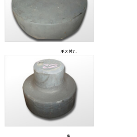
ボス付丸
角