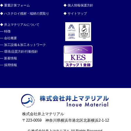
重量計算フォーム
個人情報保護方針
ハステロイ残材・端材の買取り
サイトマップ
井上マテリアルについて
特徴
会社概要
加工設備＆加工ネットワーク
環境/品質方針/行動指針
新着情報
採用情報
株式会社井上マテリアル
〒223-0059 神奈川県横浜市港北区北新横浜2-1-12
© 株式会社井上マテリアル All Rights Reserved.