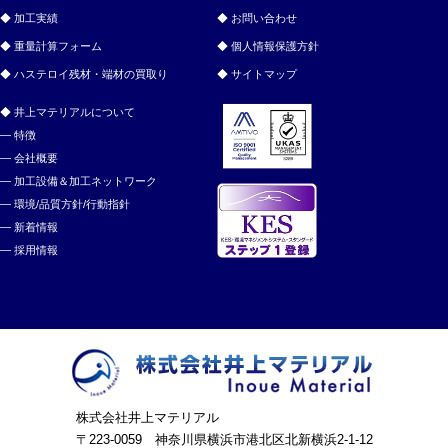
加工実績
お問い合わせ
重量計算フォーム
個人情報保護方針
ハステロイ残材・端材の買取り
サイトマップ
井上マテリアルについて
特徴
会社概要
加工設備＆加工ネットワーク
環境/品質方針/行動指針
新着情報
採用情報
株式会社井上マテリアル
〒223-0059 神奈川県横浜市港北区北新横浜2-1-12