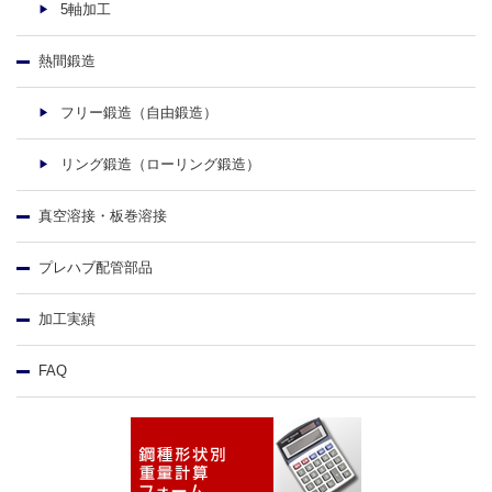
5軸加工
熱間鍛造
フリー鍛造（自由鍛造）
リング鍛造（ローリング鍛造）
真空溶接・板巻溶接
プレハブ配管部品
加工実績
FAQ