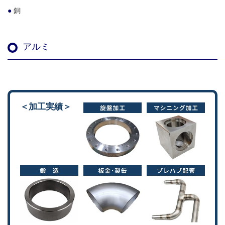
銅
アルミ
＜加工実績＞