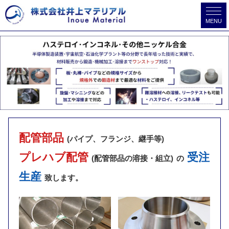
MENU
配管部品
(パイプ、フランジ、継手等)
プレハブ配管
受注
(配管部品の溶接・組立)
の
生産
致します。