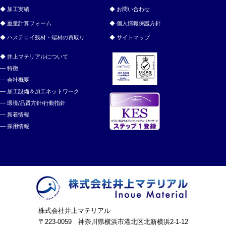
加工実績
お問い合わせ
重量計算フォーム
個人情報保護方針
ハステロイ残材・端材の買取り
サイトマップ
井上マテリアルについて
特徴
会社概要
加工設備＆加工ネットワーク
環境/品質方針/行動指針
新着情報
採用情報
株式会社井上マテリアル
〒223-0059 神奈川県横浜市港北区北新横浜2-1-12