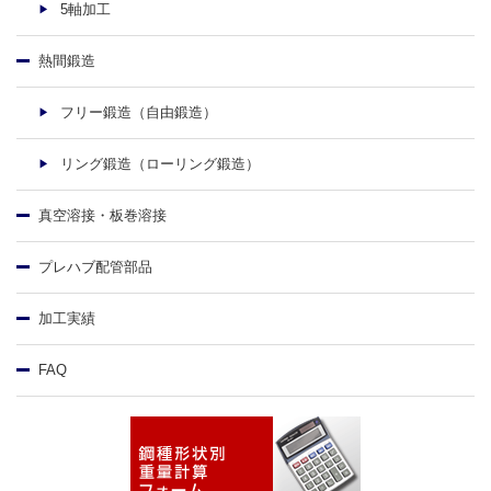
5軸加工
熱間鍛造
フリー鍛造（自由鍛造）
リング鍛造（ローリング鍛造）
真空溶接・板巻溶接
プレハブ配管部品
加工実績
FAQ