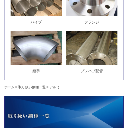
パイプ
フランジ
継手
プレハブ配管
ホーム
>
取り扱い鋼種一覧
>
アルミ