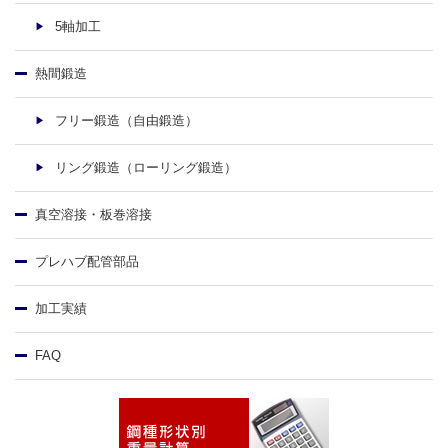
5軸加工
熱間鍛造
フリー鍛造（自由鍛造）
リング鍛造（ローリング鍛造）
真空溶接・板巻溶接
プレハブ配管部品
加工実績
FAQ