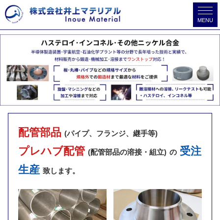
MENU
配管部品
(パイプ、フランジ、継手等)
プレハブ配管
受注
(配管部品の溶接・組立)
の
生産
致します。