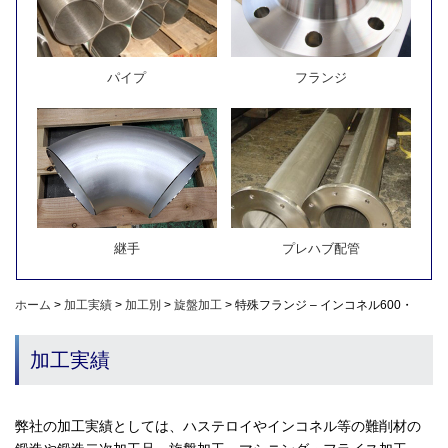
パイプ
フランジ
継手
プレハブ配管
ホーム
>
加工実績
>
加工別
>
旋盤加工
>
特殊フランジ – インコネル600・
加工実績
弊社の加工実績としては、ハステロイやインコネル等の難削材の