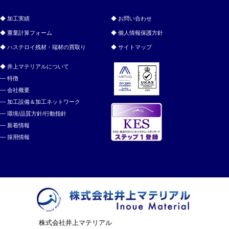
加工実績
お問い合わせ
重量計算フォーム
個人情報保護方針
ハステロイ残材・端材の買取り
サイトマップ
井上マテリアルについて
特徴
会社概要
加工設備＆加工ネットワーク
環境/品質方針/行動指針
新着情報
採用情報
株式会社井上マテリアル